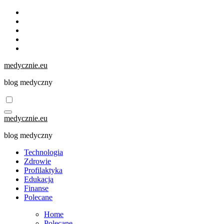
Skip
to
content
medycznie.eu
blog medyczny
medycznie.eu
blog medyczny
Technologia
Zdrowie
Profilaktyka
Edukacja
Finanse
Polecane
Home
Polecane