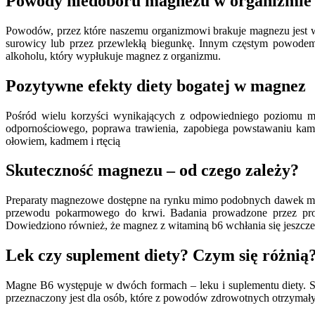
Powody niedoboru magnezu w organizmie
Powodów, przez które naszemu organizmowi brakuje magnezu jest w
surowicy lub przez przewlekłą biegunkę. Innym częstym powod
alkoholu, który wypłukuje magnez z organizmu.
Pozytywne efekty diety bogatej w magnez
Pośród wielu korzyści wynikających z odpowiedniego poziomu m
odpornościowego, poprawa trawienia, zapobiega powstawaniu kam
ołowiem, kadmem i rtęcią
Skuteczność magnezu – od czego zależy?
Preparaty magnezowe dostępne na rynku mimo podobnych dawek magne
przewodu pokarmowego do krwi. Badania prowadzone przez produ
Dowiedziono również, że magnez z witaminą b6 wchłania się jeszcze 
Lek czy suplement diety? Czym się różnią
Magne B6 występuje w dwóch formach – leku i suplementu diety. S
przeznaczony jest dla osób, które z powodów zdrowotnych otrzymał