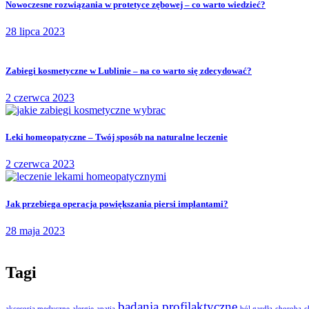
Nowoczesne rozwiązania w protetyce zębowej – co warto wiedzieć?
28 lipca 2023
Zabiegi kosmetyczne w Lublinie – na co warto się zdecydować?
2 czerwca 2023
Leki homeopatyczne – Twój sposób na naturalne leczenie
2 czerwca 2023
Jak przebiega operacja powiększania piersi implantami?
28 maja 2023
Tagi
badania profilaktyczne
akcesoria medyczne
alergie
apatia
ból gardła
choroba
c