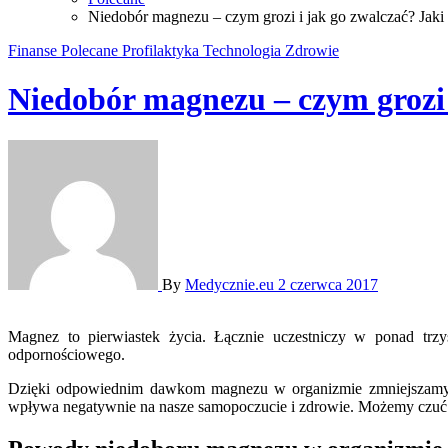
Niedobór magnezu – czym grozi i jak go zwalczać? Jak
Finanse
Polecane
Profilaktyka
Technologia
Zdrowie
Niedobór magnezu – czym grozi 
By
Medycznie.eu
2 czerwca 2017
Magnez to pierwiastek życia. Łącznie uczestniczy w ponad trzystu procesach biochemicznych naszego organizmu, decydując między innymi o prawidłowej pracy układu nerwowo-mięśniowego i
odpornościowego.
Dzięki odpowiednim dawkom magnezu w organizmie zmniejszamy ryz
wpływa negatywnie na nasze samopoczucie i zdrowie. Możemy czuć za