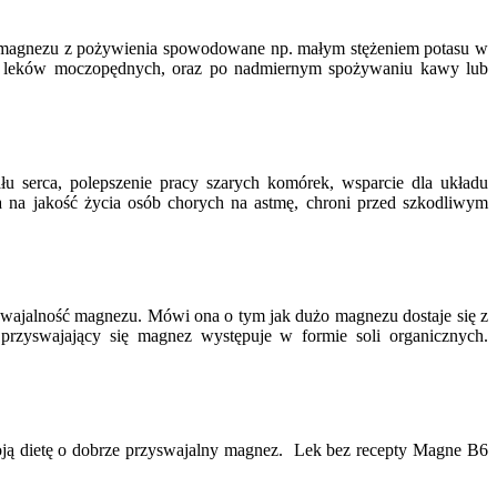
ię magnezu z pożywienia spowodowane np. małym stężeniem potasu w
a leków moczopędnych, oraz po nadmiernym spożywaniu kawy lub
serca, polepszenie pracy szarych komórek, wsparcie dla układu
na jakość życia osób chorych na astmę, chroni przed szkodliwym
swajalność magnezu. Mówi ona o tym jak dużo magnezu dostaje się z
rzyswajający się magnez występuje w formie soli organicznych.
oją dietę o dobrze przyswajalny magnez. Lek bez recepty Magne B6