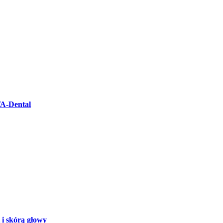
WA-Dental
 i skórą głowy