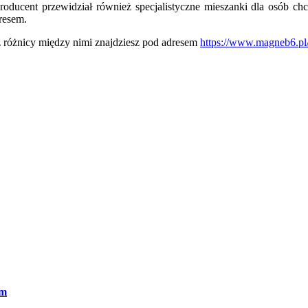
ducent przewidział również specjalistyczne mieszanki dla osób chc
tresem.
az różnicy między nimi znajdziesz pod adresem
https://www.magneb6.pl
om