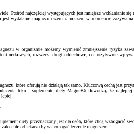
iele. Pośród najczęściej występujących jest mniejsze wchłanianie s
em jest wydalanie magnezu razem z moczem w momencie zażywani
agnezu w organizmie możemy wymienić zmniejszenie ryzyka zawału 
ieni nerkowych, rozszerza drogi oddechowe, co pozytywnie wpływa 
zu, które oferują nie działają tak samo. Kluczową cechą jest przy
centa leku i suplementu diety MagneB6 dowodzą, że najlepiej p
lepiej.
?
uplement diety przeznaczony jest dla osób, które chcą wzbogacić sw
y zalecenie od lekarza by wspomagać leczenie magnezem.