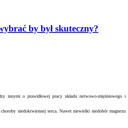
wybrać by był skuteczny?
 choroby niedokrwiennej serca. Nawet niewielki niedobór magnezu