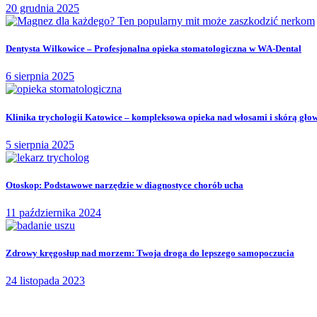
20 grudnia 2025
Dentysta Wilkowice – Profesjonalna opieka stomatologiczna w WA-Dental
6 sierpnia 2025
Klinika trychologii Katowice – kompleksowa opieka nad włosami i skórą gło
5 sierpnia 2025
Otoskop: Podstawowe narzędzie w diagnostyce chorób ucha
11 października 2024
Zdrowy kręgosłup nad morzem: Twoja droga do lepszego samopoczucia
24 listopada 2023